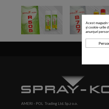
Acest magazin vă
și cookie-urile 
anunțuri person
Person
AMERI - POL Trading Ltd. Sp.z o.o.