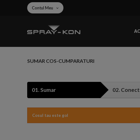
Contul Meu
A
SUMAR COS-CUMPARATURI
01.
Sumar
02.
Conect
Cosul tau este gol