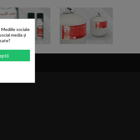
 Mediile sociale
social media și
icate?
eptă