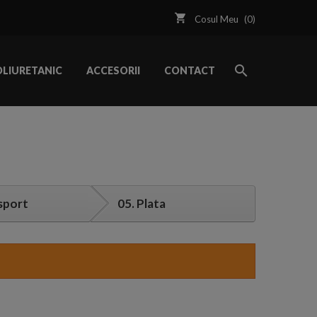
Cosul Meu
(
0
)
OLIURETANIC
ACCESORII
CONTACT
sport
05.
Plata