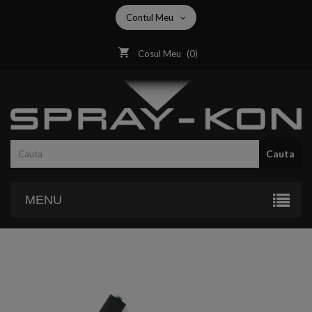
Contul Meu
Cosul Meu
(
0
)
Cauta
MENU