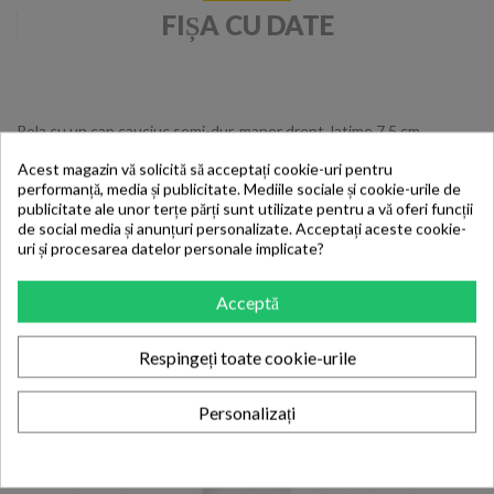
FIȘA CU DATE
Rola cu un cap cauciuc semi-dur, maner drept, latime 7,5 cm
Acest magazin vă solicită să acceptați cookie-uri pentru
performanță, media și publicitate. Mediile sociale și cookie-urile de
publicitate ale unor terțe părți sunt utilizate pentru a vă oferi funcții
de social media și anunțuri personalizate. Acceptați aceste cookie-
uri și procesarea datelor personale implicate?
7 ALTE PRODUSE IN ACEEASI
CATEGORIE:
Acceptă
Respingeți toate cookie-urile
Personalizați